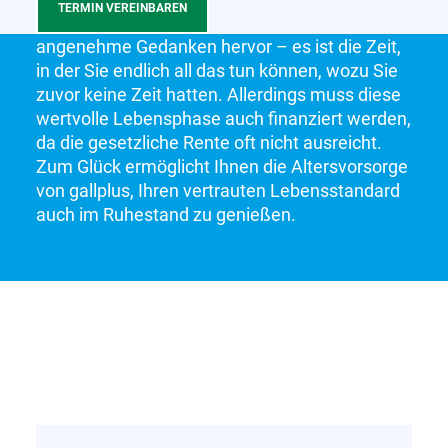
TERMIN VEREINBAREN
Das Wort „Ruhestand“ ruft bei vielen
angenehme Gedanken hervor – es ist die Zeit,
in der Sie endlich all das tun können, wozu Sie
zuvor keine Zeit hatten. Allerdings muss diese
wertvolle Lebensphase auch finanziert werden,
da die gesetzliche Rente oft nicht ausreicht.
Zum Glück ermöglicht Ihnen die Altersvorsorge
von gallplus, Ihren vertrauten Lebensstandard
auch im Ruhestand zu genießen.