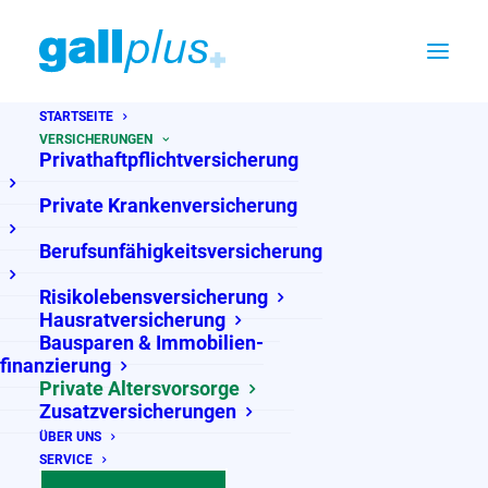
STARTSEITE
VERSICHERUNGEN
Privathaftpflicht­­versicherung
Private Kranken­versicherung
Berufsunfähigkeits­­versicherung
Risikolebens­versicherung
KI-generiertes Bild
Hausrat­versicherung
Bausparen & Immobilien­
finanzierung
Private Altersvorsorge
Zusatzversicherungen
Private Altersvorsorge
ÜBER UNS
SERVICE